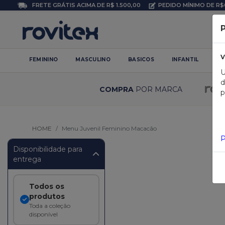
FRETE GRÁTIS ACIMA DE R$ 1.500,00
PEDIDO MÍNIMO DE R$
P
V
FEMININO
MASCULINO
BASICOS
INFANTIL
PL
U
d
COMPRA
POR MARCA
p
HOME
Menu Juvenil Feminino Macacão
P
Disponibilidade para
entrega
Todos os
produtos
Toda a coleção
disponível