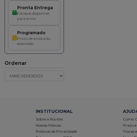
Pronta Entrega
Estoque disponível
para envio
Programado
Prazo de produção
estendido
Ordenar
INSTITUCIONAL
AJUD
Sobre a Rovitex
Como 
Nossas Marcas
Prazo e
Políticas de Privacidade
Trocas 