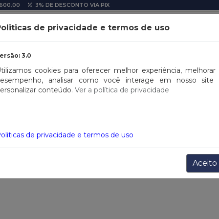
600,00
3% DE DESCONTO VIA PIX
oliticas de privacidade e termos de uso
ersão: 3.0
US SIZE
SALDOS
OPORTUNIDADES
FITNESS
CASA
tilizamos cookies para oferecer melhor experiência, melhorar
esempenho, analisar como você interage em nosso site
ersonalizar conteúdo.
Ver a política de privacidade
oliticas de privacidade e termos de uso
Aceito