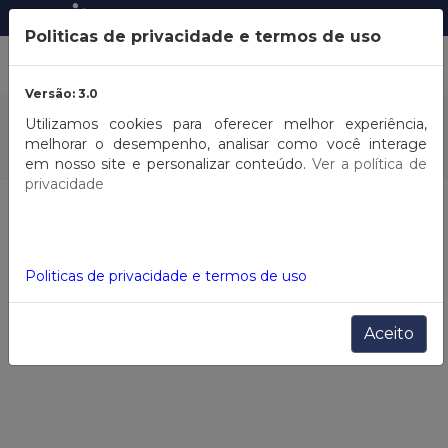
Entrar
ou
Cadastrar
Politicas de privacidade e termos de uso
Versão: 3.0
COMPRA
POR MARCA
Utilizamos cookies para oferecer melhor experiência,
melhorar o desempenho, analisar como você interage
em nosso site e personalizar conteúdo.
Ver a política de
privacidade
HOME
Menu Masculino
Filtros
Politicas de privacidade e termos de uso
Aceito