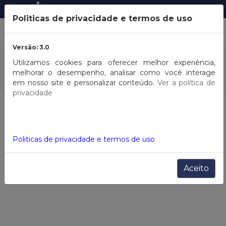
Entrar
ou
Cadastrar
Politicas de privacidade e termos de uso
Versão: 3.0
COMPRA
POR MARCA
Utilizamos cookies para oferecer melhor experiência,
melhorar o desempenho, analisar como você interage
em nosso site e personalizar conteúdo.
Ver a política de
privacidade
HOME
Alto Verão 26 Juvenil
Filtros
Politicas de privacidade e termos de uso
Aceito