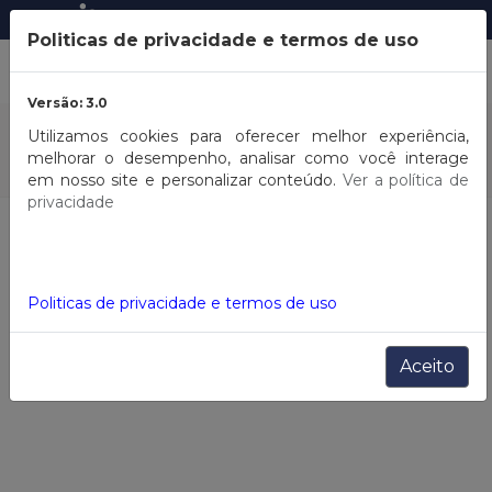
Entrar
ou
Cadastrar
Politicas de privacidade e termos de uso
Versão: 3.0
COMPRA
POR MARCA
Utilizamos cookies para oferecer melhor experiência,
melhorar o desempenho, analisar como você interage
em nosso site e personalizar conteúdo.
Ver a política de
privacidade
HOME
Menu Feminino
Filtros
Politicas de privacidade e termos de uso
Aceito