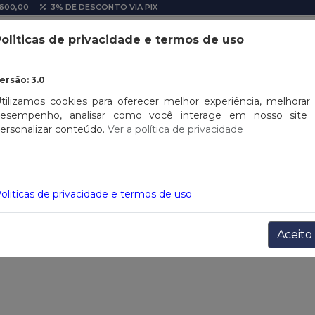
600,00
3% DE DESCONTO VIA PIX
oliticas de privacidade e termos de uso
ersão: 3.0
US SIZE
SALDOS
OPORTUNIDADES
FITNESS
CASA
tilizamos cookies para oferecer melhor experiência, melhorar
esempenho, analisar como você interage em nosso site
ersonalizar conteúdo.
Ver a política de privacidade
oliticas de privacidade e termos de uso
Aceito