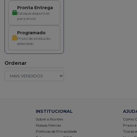
Pronta Entrega
Estoque disponível
para envio
Programado
Prazo de produção
estendido
Ordenar
INSTITUCIONAL
AJUD
Sobre a Rovitex
Como 
Nossas Marcas
Prazo e
Políticas de Privacidade
Trocas 