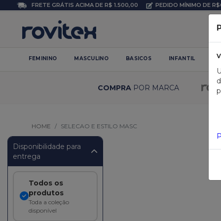
FRETE GRÁTIS ACIMA DE R$ 1.500,00
PEDIDO MÍNIMO DE R$
P
V
FEMININO
MASCULINO
BASICOS
INFANTIL
PL
U
d
COMPRA
POR MARCA
p
HOME
SELECAO E ESTILO MASC
P
Disponibilidade para
entrega
Todos os
produtos
Toda a coleção
disponível