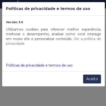
Entrar
ou
Cadastrar
Politicas de privacidade e termos de uso
Versão: 3.0
COMPRA
POR MARCA
Utilizamos cookies para oferecer melhor experiência,
melhorar o desempenho, analisar como você interage
em nosso site e personalizar conteúdo.
Ver a política de
privacidade
HOME
Menu Basicos Infantil
Filtros
Politicas de privacidade e termos de uso
Aceito