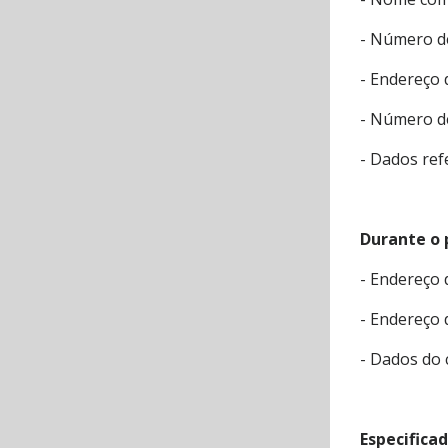
- Número d
- Endereço 
- Número de
- Dados ref
Durante o 
- Endereço 
- Endereço 
- Dados do 
Especifica