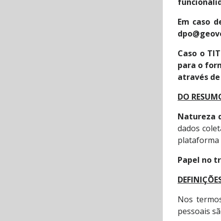
funcionalid
Em caso de
dpo@geove
Caso o TIT
para o for
através d
DO RESUMO
Natureza d
dados cole
plataforma
Papel no 
DEFINIÇÕE
Nos termos
pessoais sã