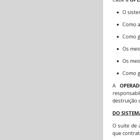
O siste
Como a
Como g
Os meio
Os meio
Como ga
A
OPERAD
responsabil
destruição 
DO SISTEM
O suite de 
que contrat