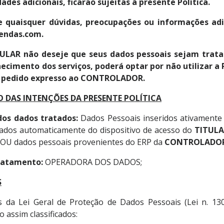
ades adicionais, ficarão sujeitas à presente Política.
 quaisquer dúvidas, preocupações ou informações adi
ndas.com.
ULAR não deseje que seus dados pessoais sejam trata
necimento dos serviços, poderá optar por não utilizar 
e pedido expresso ao CONTROLADOR.
 DAS INTENÇÕES DA PRESENTE POLÍTICA
os dados tratados:
Dados Pessoais inseridos ativamente
tados automaticamente do dispositivo de acesso do
TITUL
 OU dados pessoais provenientes do ERP da
CONTROLADO
tratamento:
OPERADORA DOS DADOS;
S
 da Lei Geral de Proteção de Dados Pessoais (Lei n. 1
o assim classificados: