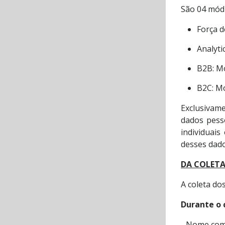
São 04 módu
Força 
Analyti
B2B: Mó
B2C: Mó
Exclusivam
dados pess
individuais
desses dado
DA COLETA
A coleta do
Durante o 
- Nome com