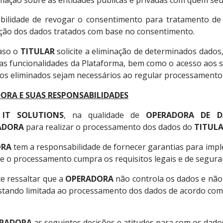
mação sobre as entidades públicas e privadas com quem se
ibilidade de revogar o consentimento para tratamento de
ção dos dados tratados com base no consentimento.
aso o
TITULAR
solicite a eliminação de determinados dados
s funcionalidades da Plataforma, bem como o acesso aos ser
os eliminados sejam necessários ao regular processamento 
ORA E SUAS RESPONSABILIDADES
 IT SOLUTIONS
, na qualidade de
OPERADORA DE D
ADORA
para realizar o processamento dos dados do
TITUL
ORA
tem a responsabilidade de fornecer garantias para impl
 o processamento cumpra os requisitos legais e de segura
e ressaltar que a
OPERADORA
não controla os dados e não 
stando limitada ao processamento dos dados de acordo com
RADORA
as seguintes decisões e atitudes para com os dad