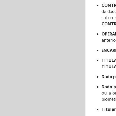
CONT
de dado
sob o 
CONT
OPERA
anteri
ENCAR
TITUL
TITUL
Dado p
Dado p
ou a or
biométr
Titular