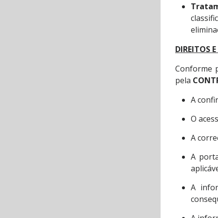
Trata
classif
elimina
DIREITOS E
Conforme p
pela
CONT
A confi
O acess
A corre
A porta
aplicáve
A info
consequ